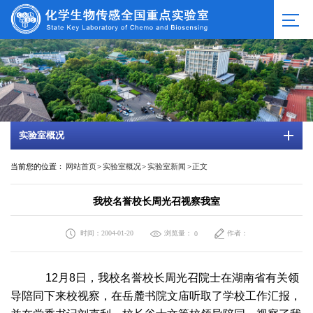
实验室概况
当前您的位置：
网站首页
>
实验室概况
>
实验室新闻
>
正文
我校名誉校长周光召视察我室
时间：2004-01-20
浏览量：
作者：
0
12月8日，我校名誉校长周光召院士在湖南省有关领
导陪同下来校视察，在岳麓书院文庙听取了学校工作汇报，