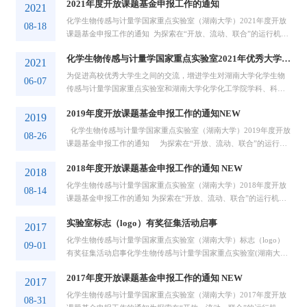
2021年度开放课题基金申报工作的通知
作用，促进对外开放和人才交流。根据科技部有关文件精神，并结
2021
合本实验室的具体情况，现设立湖南大学化学生物传感与计量学国
化学生物传感与计量学国家重点实验室（湖南大学）2021年度开放
08-18
家重...
课题基金申报工作的通知 为探索在“开放、流动、联合”的运行机制
下，更好地发挥国家重点实验室研究基地和人才培养基地的作用，
化学生物传感与计量学国家重点实验室2021年优秀大学生暑期夏令营活动通知
进一步提高开放课题的学术水平，促进对外开放和人才交流，根据
2021
科技部有关文件精神，并结合本实验室的具体情况，现设立湖南大
为促进高校优秀大学生之间的交流，增进学生对湖南大学化学生物
06-07
学...
传感与计量学国家重点实验室和湖南大学化学化工学院学科、科研
及研究生培养的了解，选拔有培养潜质的优秀大学生继续深造，我
2019年度开放课题基金申报工作的通知NEW
室和化学化工学院将于2021年7月举办“全国优秀大学生暑期夏令
2019
营”活动，夏令营期间将开展我室（院）2022年接收推荐免试研究
​ 化学生物传感与计量学国家重点实验室（湖南大学）2019年度开放
08-26
生、直博...
课题基金申报工作的通知 为探索在“开放、流动、联合”的运行机
制下，更好地发挥国家重点实验室研究基地和人才培养基地的作
2018年度开放课题基金申报工作的通知 NEW
用，进一步提高开放课题的学术水平，促进对外开放和人才交流，
2018
根据科技部有关文件精神，并结合本实验室的具体情况，现设立湖...
化学生物传感与计量学国家重点实验室（湖南大学）2018年度开放
08-14
课题基金申报工作的通知 为探索在“开放、流动、联合”的运行机制
下，更好地发挥国家重点实验室研究基地和人才培养基地的作用，
实验室标志（logo）有奖征集活动启事
进一步提高开放课题的学术水平，促进对外开放和人才交流，根据
2017
科技部有关文件精神，并结合本实验室的具体情况，现设立湖南大
化学生物传感与计量学国家重点实验室（湖南大学）标志（logo）
09-01
学...
有奖征集活动启事化学生物传感与计量学国家重点实验室(湖南大学)
（State Key Laboratory of Chemo/Biosensing and Chemometrics，
2017年度开放课题基金申报工作的通知 NEW
Hunan University）2002年11月通过国家科技部专家组的建设项目验
2017
收，2004年3月、2009年3月、2014年8月已三次顺利通过国家科
​化学生物传感与计量学国家重点实验室（湖南大学）2017年度开放
08-31
技...