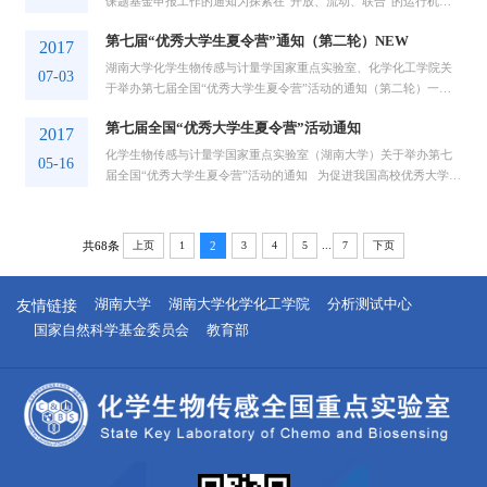
课题基金申报工作的通知为探索在“开放、流动、联合”的运行机制
下，更好地发挥国家重点实验室研究基地和人才培养基地的作用，
第七届“优秀大学生夏令营”通知（第二轮）NEW
进一步提高开放课题的学术水平，促进对外开放和人才交流，根据
2017
科技部有关文件精神，并结合本实验室的具体情况，现设立湖南大
湖南大学化学生物传感与计量学国家重点实验室、化学化工学院关
07-03
学...
于举办第七届全国“优秀大学生夏令营”活动的通知（第二轮）一、
会议时间：2017年7月10日－7月13日二、活动日程： 7月10日
第七届全国“优秀大学生夏令营”活动通知
（星期一） 9:00-22:00 麓枫宾馆报到 7月11日（星期二） 全天
2017
活动 7月12日（星期三） 全天活动 7月13日（星期...
化学生物传感与计量学国家重点实验室（湖南大学）关于举办第七
05-16
届全国“优秀大学生夏令营”活动的通知 为促进我国高校优秀大学生
之间的交流，充分发挥化学生物传感与计量学国家重点实验室（湖
南大学）基地优势，增加青年学生对化学、化工、生物、医学等新
兴交叉学科及其科学研究的兴趣，拓展当代大学生视野，提高科学
...
共68条
上页
1
2
3
4
5
7
下页
素...
友情链接
湖南大学
湖南大学化学化工学院
分析测试中心
国家自然科学基金委员会
教育部