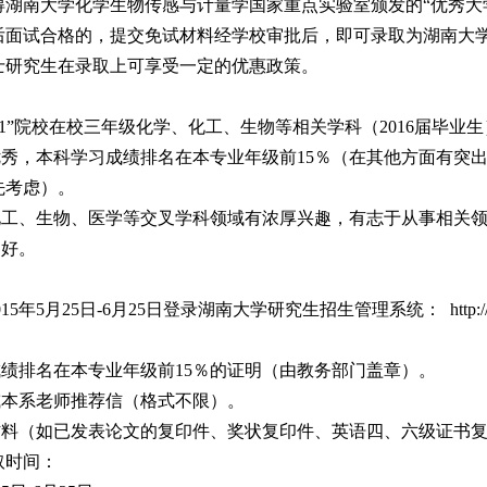
得湖南大学化学生物传感与计量学国家重点实验室颁发的“优秀大
面试合格的，提交免试材料经学校审批后，即可录取为湖南大学2016
硕士研究生在录取上可享受一定的优惠政策。
：
“211”院校在校三年级化学、化工、生物等相关学科（2016届毕业
优秀，本科学习成绩排名在本专业年级前15％（在其他方面有突
先考虑）。
化工、生物、医学等交叉学科领域有浓厚兴趣，有志于从事相关
良好。
：
015年5月25日-6月25日登录湖南大学研究生招生管理系统：
http:
。
成绩排名在本专业年级前15％的证明（由教务部门盖章）。
或本系老师推荐信（格式不限）。
材料（如已发表论文的复印件、奖状复印件、英语四、六级证书
取时间：