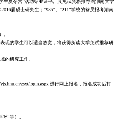
学生夏令营”活动结业证书。具免试资格推荐到湖南大学
届硕士研究生；“985”、“211”学校的营员报考湖南
生）。
出表现的学生可以适当放宽，将获得所读大学免试推荐研
领域的研究工作。
//yjs.hnu.cn/zsxt/login.aspx
进行网上报名，报名成功后打
复印件等）。